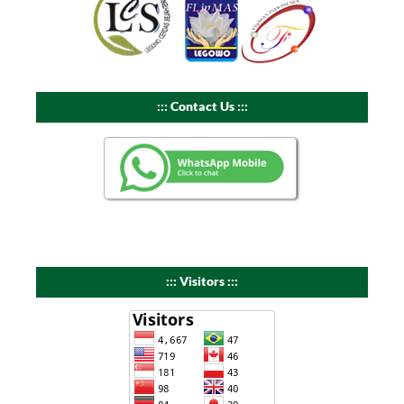
::: Contact Us :::
::: Visitors :::