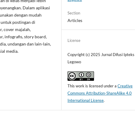
n di kelas menjadi lebih
nyenangkan. Dalam aplikasi
Section
digunakan dengan mudah
Articles
 untuk postingan di
r, cover majalah,
, infografis, story board,
License
ia, undangan dan lain-lain,
ial media.
Copyright (c) 2025 Jurnal Difusi Ipteks
Legowo
This work is licensed under a
Creative
Commons Attribution-ShareAlike 4.0
International License
.