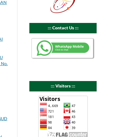
GAN
::: Contact Us :::
AI
BU
1 No.
::: Visitors :::
SUD
al