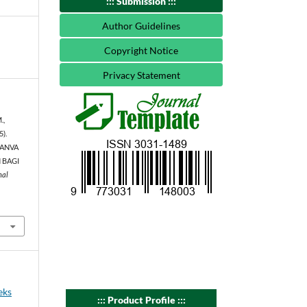
::: Submission :::
Author Guidelines
Copyright Notice
Privacy Statement
.,
5).
CANVA
 BAGI
nal
eks
::: Product Profile :::