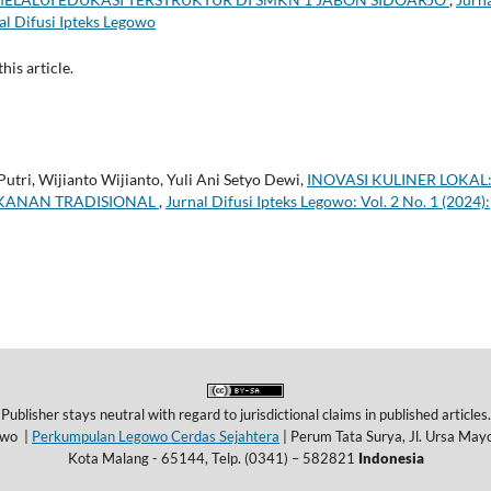
nal Difusi Ipteks Legowo
this article.
Putri, Wijianto Wijianto, Yuli Ani Setyo Dewi,
INOVASI KULINER LOKAL
AKANAN TRADISIONAL
,
Jurnal Difusi Ipteks Legowo: Vol. 2 No. 1 (2024):
Publisher stays neutral with regard to jurisdictional claims in published articles.
gowo |
Perkumpulan Legowo Cerdas Sejahtera
|
Perum Tata Surya, Jl. Ursa May
Kota Malang - 65144,
Telp. (0341) – 582821
Indonesia