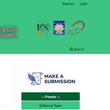
Register
Login
Search
::: People :::
Editorial Team