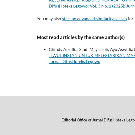
Difusi Ipteks Legowo: Vol. 3 No. 1 (2025): Jur
You may also
start an advanced similarity search
for 
Most read articles by the same author(s)
Chindy Aprillia, Sindi Maysaroh, Ayu Aswidia 
TIWUL INSTAN UNTUK MELESTARIKAN M
Jurnal Difusi Ipteks Legowo
Editorial Office of Jurnal Difusi Ipteks Le