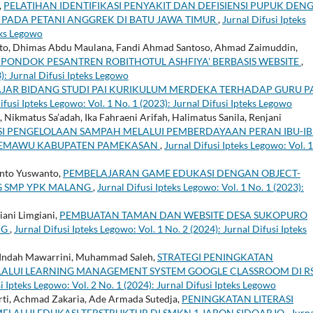
,
PELATIHAN IDENTIFIKASI PENYAKIT DAN DEFISIENSI PUPUK DEN
 PADA PETANI ANGGREK DI BATU JAWA TIMUR
,
Jurnal Difusi Ipteks
eks Legowo
nto, Dhimas Abdu Maulana, Fandi Ahmad Santoso, Ahmad Zaimuddin,
PONDOK PESANTREN ROBITHOTUL ASHFIYA' BERBASIS WEBSITE
,
3): Jurnal Difusi Ipteks Legowo
JAR BIDANG STUDI PAI KURIKULUM MERDEKA TERHADAP GURU P
ifusi Ipteks Legowo: Vol. 1 No. 1 (2023): Jurnal Difusi Ipteks Legowo
 Nikmatus Sa’adah, Ika Fahraeni Arifah, Halimatus Sanila, Renjani
ASI PENGELOLAAN SAMPAH MELALUI PEMBERDAYAAN PERAN IBU-I
ADEMAWU KABUPATEN PAMEKASAN
,
Jurnal Difusi Ipteks Legowo: Vol. 
nto Yuswanto,
PEMBELAJARAN GAME EDUKASI DENGAN OBJECT-
G SMP YPK MALANG
,
Jurnal Difusi Ipteks Legowo: Vol. 1 No. 1 (2023):
ani Limgiani,
PEMBUATAN TAMAN DAN WEBSITE DESA SUKOPURO
NG
,
Jurnal Difusi Ipteks Legowo: Vol. 1 No. 2 (2024): Jurnal Difusi Ipteks
lia Indah Mawarrini, Muhammad Saleh,
STRATEGI PENINGKATAN
LALUI LEARNING MANAGEMENT SYSTEM GOOGLE CLASSROOM DI R
i Ipteks Legowo: Vol. 2 No. 1 (2024): Jurnal Difusi Ipteks Legowo
rti, Achmad Zakaria, Ade Armada Sutedja,
PENINGKATAN LITERASI
ELALUI EDUKASI TERSTRUKTUR DI SMKN 1 JABON SIDOARJO
,
Jurn