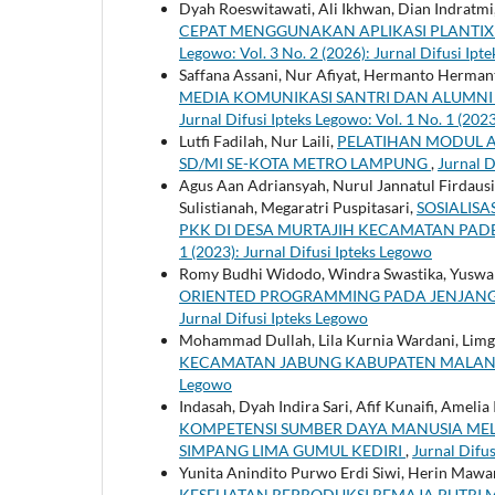
Dyah Roeswitawati, Ali Ikhwan, Dian Indratmi
CEPAT MENGGUNAKAN APLIKASI PLANTIX
Legowo: Vol. 3 No. 2 (2026): Jurnal Difusi Ipt
Saffana Assani, Nur Afiyat, Hermanto Herma
MEDIA KOMUNIKASI SANTRI DAN ALUMNI 
Jurnal Difusi Ipteks Legowo: Vol. 1 No. 1 (202
Lutfi Fadilah, Nur Laili,
PELATIHAN MODUL A
SD/MI SE-KOTA METRO LAMPUNG
,
Jurnal D
Agus Aan Adriansyah, Nurul Jannatul Firdausi,
Sulistianah, Megaratri Puspitasari,
SOSIALIS
PKK DI DESA MURTAJIH KECAMATAN P
1 (2023): Jurnal Difusi Ipteks Legowo
Romy Budhi Widodo, Windra Swastika, Yuswa
ORIENTED PROGRAMMING PADA JENJAN
Jurnal Difusi Ipteks Legowo
Mohammad Dullah, Lila Kurnia Wardani, Limgi
KECAMATAN JABUNG KABUPATEN MALA
Legowo
Indasah, Dyah Indira Sari, Afif Kunaifi, Ame
KOMPETENSI SUMBER DAYA MANUSIA ME
SIMPANG LIMA GUMUL KEDIRI
,
Jurnal Difus
Yunita Anindito Purwo Erdi Siwi, Herin Mawa
KESEHATAN REPRODUKSI REMAJA PUTRI M