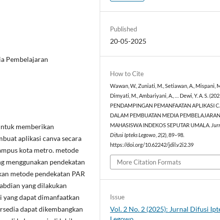
Published
20-05-2025
ia Pembelajaran
How to Cite
Wawan, W., Zuniati, M., Setiawan, A., Mispani, M
Dimyati, M., Ambariyani, A., … Dewi, Y. A. S. (202
PENDAMPINGAN PEMANFAATAN APLIKASI 
DALAM PEMBUATAN MEDIA PEMBELAJARAN
MAHASISWA INDEKOS SEPUTAR UMALA.
Jur
 untuk memberikan
Difusi Ipteks Legowo
,
2
(2), 89–98.
uat aplikasi canva secara
https://doi.org/10.62242/jdil.v2i2.39
ampus kota metro. metode
ing menggunakan pendekatan
More Citation Formats
akan metode pendekatan PAR
gabdian yang dilakukan
i yang dapat dimanfaatkan
Issue
tersedia dapat dikembangkan
Vol. 2 No. 2 (2025): Jurnal Difusi Ipt
Legowo