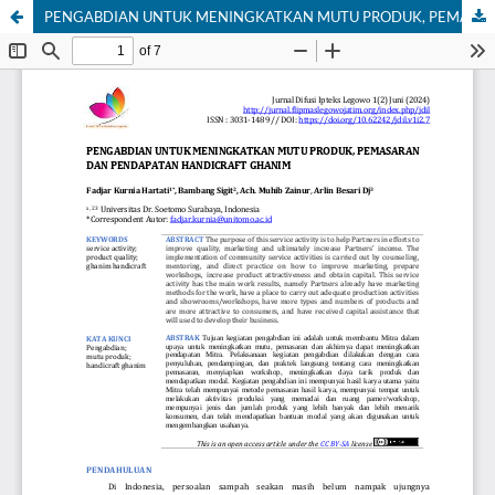
PENGABDIAN UNTUK MENINGKATKAN MUTU PRODUK, PEMASARAN DAN PENDAPATAN HANDICRAFT GHANIM